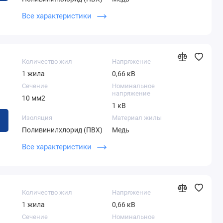
Теоретический вес 1
Наружный диаметр
Все характеристики
километра
кабеля
214,44 кг
11,19 мм
Количество жил
Напряжение
1 жила
0,66 кВ
Сечение
Номинальное
напряжение
10 мм2
1 кВ
Изоляция
Материал жилы
Поливинилхлорид (ПВХ)
Медь
Теоретический вес 1
Наружный диаметр
Все характеристики
километра
кабеля
436,48 кг
14,50 мм
Количество жил
Напряжение
1 жила
0,66 кВ
Сечение
Номинальное