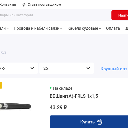
Контакты
Стать поставщиком
Найт
ели
Провода и кабели связи
Кабели судовые
Оплата
Д
FRLS
Крупный опт
й
На складе
ВБШвнг(А)-FRLS 1х1,5
43.29 ₽
Купить