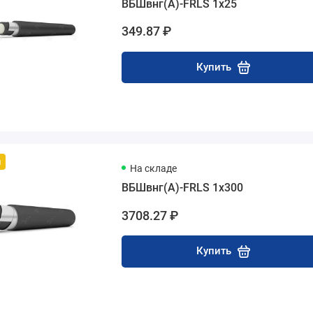
ВБШвнг(А)-FRLS 1х25
349.87 ₽
Купить
й
На складе
ВБШвнг(А)-FRLS 1х300
3708.27 ₽
Купить