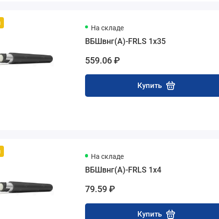
й
На складе
ВБШвнг(А)-FRLS 1х35
559.06 ₽
Купить
й
На складе
ВБШвнг(А)-FRLS 1х4
79.59 ₽
Купить