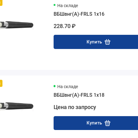
й
На складе
ВБШвнг(А)-FRLS 1х16
228.70 ₽
Купить
й
На складе
ВБШвнг(А)-FRLS 1х18
Цена по запросу
Купить