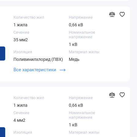
Количество жил
Напряжение
1 жила
0,66 кВ
Сечение
Номинальное
напряжение
35 мм2
1 кВ
Изоляция
Материал жилы
Поливинилхлорид (ПВХ)
Медь
Теоретический вес 1
Наружный диаметр
Все характеристики
километра
кабеля
806,00 кг
18,90 мм
Количество жил
Напряжение
1 жила
0,66 кВ
Сечение
Номинальное
напряжение
4 мм2
1 кВ
Изоляция
Материал жилы