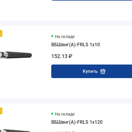
й
На складе
ВБШвнг(А)-FRLS 1х10
152.13 ₽
Купить
й
На складе
ВБШвнг(А)-FRLS 1х120