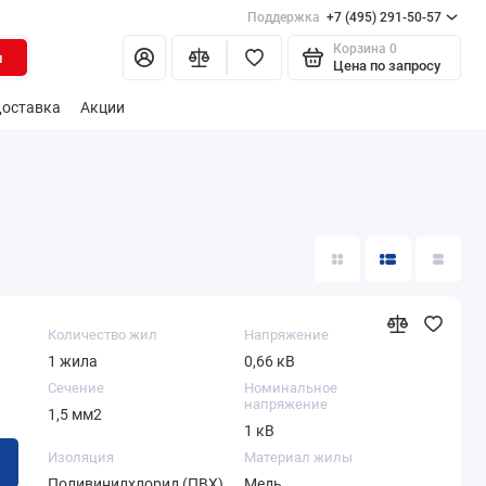
Поддержка
+7 (495) 291-50-57
Корзина
0
и
Цена по запросу
оставка
Акции
Количество жил
Напряжение
1 жила
0,66 кВ
Сечение
Номинальное
напряжение
1,5 мм2
1 кВ
Изоляция
Материал жилы
Поливинилхлорид (ПВХ)
Медь