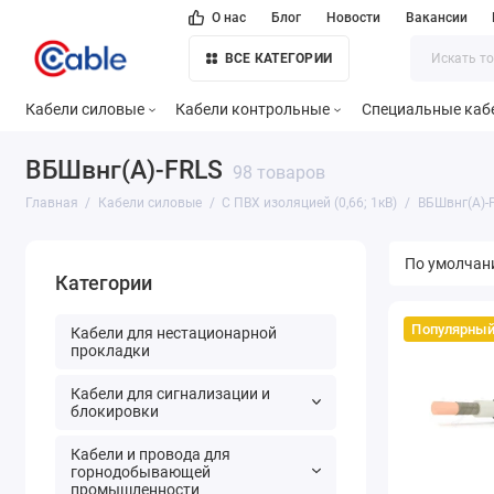
О нас
Блог
Новости
Вакансии
ВСЕ КАТЕГОРИИ
Кабели силовые
Кабели контрольные
Специальные каб
ВБШвнг(А)-FRLS
98 товаров
Главная
Кабели силовые
С ПВХ изоляцией (0,66; 1кВ)
ВБШвнг(А)-
Категории
Популярны
Кабели для нестационарной
прокладки
Кабели для сигнализации и
блокировки
Кабели и провода для
горнодобывающей
промышленности