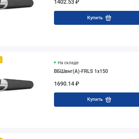
1402.53 ₽
Купить
й
На складе
ВБШвнг(А)-FRLS 1х150
1690.14 ₽
Купить