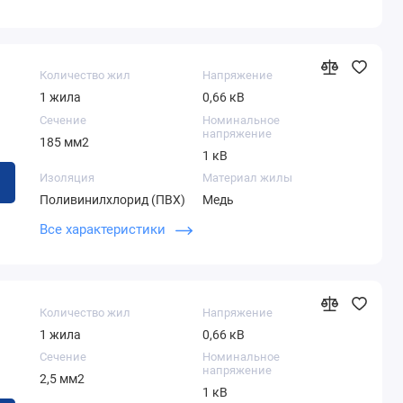
Количество жил
Напряжение
1 жила
0,66 кВ
Сечение
Номинальное
напряжение
185 мм2
1 кВ
Изоляция
Материал жилы
Поливинилхлорид (ПВХ)
Медь
Теоретический вес 1
Наружный диаметр
Все характеристики
километра
кабеля
2614,00 кг
30,20 мм
Количество жил
Напряжение
1 жила
0,66 кВ
Сечение
Номинальное
напряжение
2,5 мм2
1 кВ