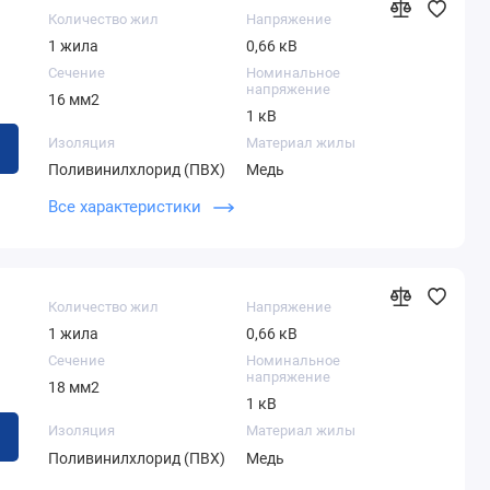
Количество жил
Напряжение
1 жила
0,66 кВ
Сечение
Номинальное
напряжение
16 мм2
1 кВ
Изоляция
Материал жилы
Поливинилхлорид (ПВХ)
Медь
Теоретический вес 1
Наружный диаметр
Все характеристики
километра
кабеля
545,60 кг
16,11 мм
Количество жил
Напряжение
1 жила
0,66 кВ
Сечение
Номинальное
напряжение
18 мм2
1 кВ
Изоляция
Материал жилы
Поливинилхлорид (ПВХ)
Медь