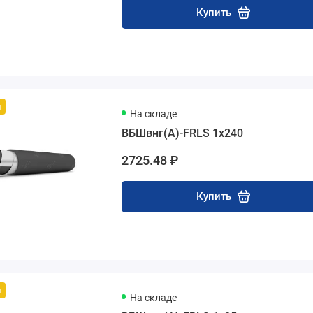
Купить
й
На складе
ВБШвнг(А)-FRLS 1х240
2725.48 ₽
Купить
й
На складе