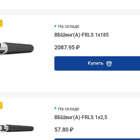
й
На складе
ВБШвнг(А)-FRLS 1х185
2087.95 ₽
Купить
й
На складе
ВБШвнг(А)-FRLS 1х2,5
57.80 ₽