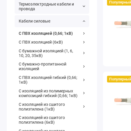
Популярны
Термоэлектродные кабели и
провода
Кабели силовые
С ПВХ изоляцией (0,66; 1кВ)
С ПВХ изоляцией (6кВ)
С бумажной изоляцией (1, 6,
10, 20, 35кВ)
С бумажно-пропитанной
изоляцией
С ПВХ изоляцией гибкий (0,66;
Популярны
1кВ)
С изоляцией из полимерных
композиций гибкий (0,66; 1кВ)
С изоляцией из сшитого
полиэтилена (1кВ)
С изоляцией из сшитого
полиэтилена (6кВ)
С изоляцией из сшитого