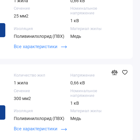
1 жила
0,66 кВ
Сечение
Номинальное
напряжение
25 мм2
1 кВ
Изоляция
Материал жилы
Поливинилхлорид (ПВХ)
Медь
Теоретический вес 1
Наружный диаметр
Все характеристики
километра
кабеля
682,00 кг
17,90 мм
Количество жил
Напряжение
1 жила
0,66 кВ
Сечение
Номинальное
напряжение
300 мм2
1 кВ
Изоляция
Материал жилы
Поливинилхлорид (ПВХ)
Медь
Наружный диаметр
Все характеристики
кабеля
36,00 мм