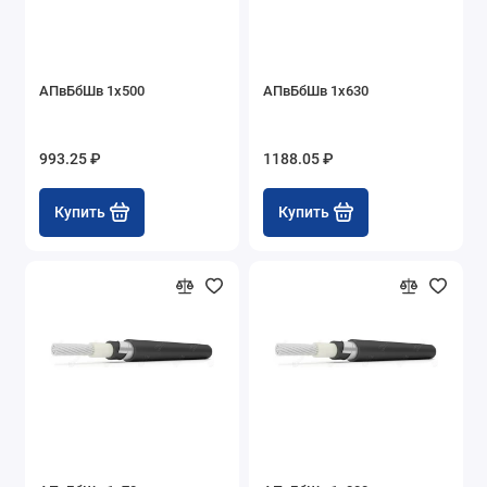
АПвБбШв 1х500
АПвБбШв 1х630
993.25 ₽
1188.05 ₽
Купить
Купить