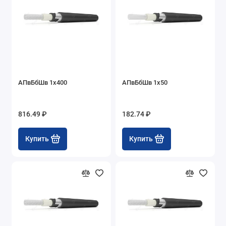
АПвБбШв 1х400
АПвБбШв 1х50
816.49 ₽
182.74 ₽
Купить
Купить